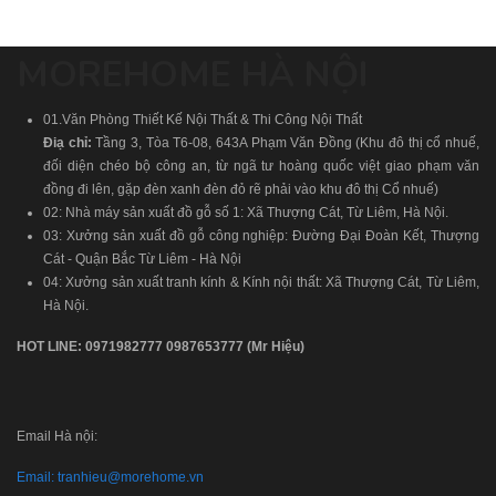
MOREHOME HÀ NỘI
01.Văn Phòng Thiết Kế Nội Thất & Thi Công Nội Thất
Điạ chỉ:
Tầng 3, Tòa T6-08, 643A Phạm Văn Đồng (Khu đô thị cổ nhuế,
đối diện chéo bộ công an, từ ngã tư hoàng quốc việt giao phạm văn
đồng đi lên, gặp đèn xanh đèn đỏ rẽ phải vào khu đô thị Cổ nhuế)
02: Nhà máy sản xuất đồ gỗ số 1: Xã Thượng Cát, Từ Liêm, Hà Nội.
03: Xưởng sản xuất đồ gỗ công nghiệp: Đường Đại Đoàn Kết, Thượng
Cát - Quận Bắc Từ Liêm - Hà Nội
04: Xưởng sản xuất tranh kính & Kính nội thất: Xã Thượng Cát, Từ Liêm,
Hà Nội.
HOT LINE:
0971982777
0987653777
(Mr Hiệu)
Email Hà nội:
Email:
tranhieu@morehome.vn