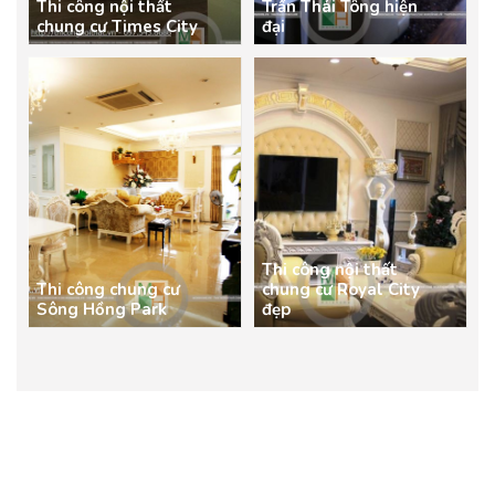
Thi công nội thất
Trần Thái Tông hiện
chung cư Times City
đại
Thi công nội thất
Thi công chung cư
chung cư Royal City
Sông Hồng Park
đẹp