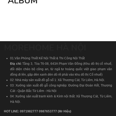
ALBUM
MOREHOME HÀ NỘI
01.Văn Phòng Thiết Kế Nội Thất & Thi Công Nội Thất
Điạ chỉ:
Tầng 3, Tòa T6-08, 643A Phạm Văn Đồng (Khu đô thị cổ nhuế,
đối diện chéo bộ công an, từ ngã tư hoàng quốc việt giao phạm văn
đồng đi lên, gặp đèn xanh đèn đỏ rẽ phải vào khu đô thị Cổ nhuế)
02: Nhà máy sản xuất đồ gỗ số 1: Xã Thượng Cát, Từ Liêm, Hà Nội.
03: Xưởng sản xuất đồ gỗ công nghiệp: Đường Đại Đoàn Kết, Thượng
Cát - Quận Bắc Từ Liêm - Hà Nội
04: Xưởng sản xuất tranh kính & Kính nội thất: Xã Thượng Cát, Từ Liêm,
Hà Nội.
HOT LINE:
0971982777
0987653777
(Mr Hiệu)