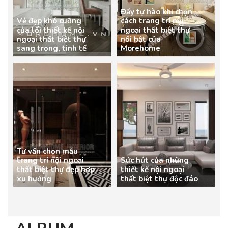
Đầy tự hào khi chọn
Vẻ đẹp khó cưỡng
cách trang trí nội
của lối thiết kế nội
ngoại thất biệt thự
ngoại thất biệt thự
nổi bật của
sang trọng, tinh tế
Morehome
Tư vấn chọn mẫu
trang trí nội ngoại
Sức hút của những
thất biệt thự đẹp hợp
thiết kế nội ngoại
xu hướng
thất biệt thự độc đáo