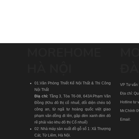
MOREHOME
MO
HÀ NỘI
ĐÀ
01.Văn Phòng Thiết Kế Nội Thất & Thi Công
VP Tư vấn t
Nội Thất
Địa chỉ: Q
Điạ chỉ:
Tầng 3, Tòa T6-08, 643A Phạm Văn
Hotline tư v
Đồng (Khu đô thị cổ nhuế, đối diện chéo bộ
công an, từ ngã tư hoàng quốc việt giao
Mr.Chính
0
phạm văn đồng đi lên, gặp đèn xanh đèn đỏ
Email:
rẽ phải vào khu đô thị Cổ nhuế)
02: Nhà máy sản xuất đồ gỗ số 1: Xã Thượng
Cát, Từ Liêm, Hà Nội.