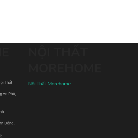
ME
NỘI THẤT
MOREHOME
ội Thất
Nội Thất Morehome
g An Phú,
inh
nh Đông,
T: