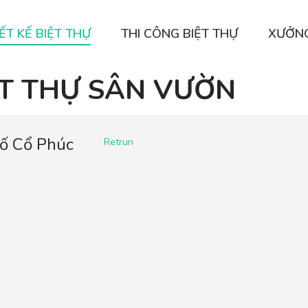
ẾT KẾ BIỆT THỰ
THI CÔNG BIỆT THỰ
XƯỞN
ỆT THỰ SÂN VƯỜN
hố Cổ Phúc
Retrun