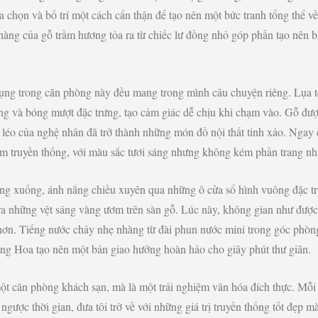
ựa chọn và bố trí một cách cẩn thận để tạo nên một bức tranh tổng thể v
àng của gỗ trầm hương tỏa ra từ chiếc lư đồng nhỏ góp phần tạo nên b
dụng trong căn phòng này đều mang trong mình câu chuyện riêng. Lụa t
ng và bóng mượt đặc trưng, tạo cảm giác dễ chịu khi chạm vào. Gỗ đượ
o léo của nghệ nhân đã trở thành những món đồ nội thất tinh xảo. Ngay
m truyền thống, với màu sắc tươi sáng nhưng không kém phần trang nh
g xuống, ánh nắng chiều xuyên qua những ô cửa sổ hình vuông đặc tr
a những vệt sáng vàng ươm trên sàn gỗ. Lúc này, không gian như được
hơn. Tiếng nước chảy nhẹ nhàng từ đài phun nước mini trong góc phò
ung Hoa tạo nên một bản giao hưởng hoàn hảo cho giây phút thư giãn.
ột căn phòng khách sạn, mà là một trải nghiệm văn hóa đích thực. Mỗi 
ngược thời gian, đưa tôi trở về với những giá trị truyền thống tốt đẹp m