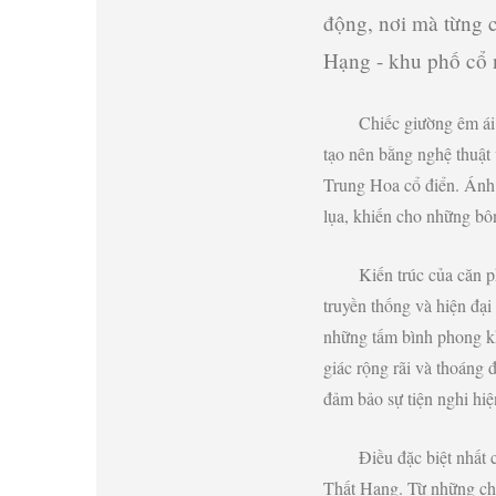
động, nơi mà từng 
Hạng - khu phố cổ 
Chiếc giường êm ái 
tạo nên bằng nghệ thuật 
Trung Hoa cổ điển. Ánh đ
lụa, khiến cho những bô
Kiến trúc của căn 
truyền thống và hiện đạ
những tấm bình phong kh
giác rộng rãi và thoáng 
đảm bảo sự tiện nghi hiệ
Điều đặc biệt nhất
Thất Hạng. Từ những chi 