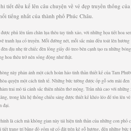
chi tiết đều kể lên câu chuyện về vẻ đẹp truyền thống c
nổi tiếng nhất của thành phố Phúc Châu.
được phủ lên tấm chăn lụa thêu tay tinh xảo, với những họa tiết hoa s
vẽ tranh lụa cổ truyền. Mỗi đường nét, mỗi sắc màu đều toát lên hương
èn dịu nhẹ từ chiếc đèn lồng giấy đỏ treo bên cạnh tạo ra những bóng 
ng hoa thêu trở nên sống động như thật.
phòng này phản ánh một cách hoàn hảo tinh thần thiết kế của Tam Phư
i hòa quyện một cách tinh tế. Những bức tường được ốp gỗ sơn mài đen
ảm trai mô tả cảnh sắc thiên nhiên thơ mộng. Trần nhà cao với những
đãng, trong khi hệ thống chiếu sáng được thiết kế khéo léo để tôn lên v
n đại.
 chính là cách mà không gian này tái hiện tinh thần của những con phố
tiết trang trí bằng đồ gốm sứ cổ đặt trên kệ gỗ hương, đến những bức t