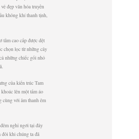
ề vẻ đẹp văn hóa truyền
ầu không khí thanh tịnh,
ơ tằm cao cấp được dệt
c chọn lọc từ những cây
 cả những chiếc gối nhỏ
ã.
ưng của kiến trúc Tam
 khoác lên một tấm áo
ng cùng với âm thanh êm
đêm nghỉ ngơi tại đây
à đôi khi chúng ta đã