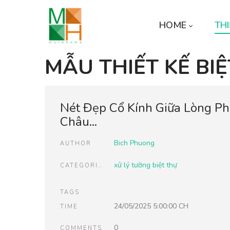
HOME
THI
MẪU THIẾT KẾ BI
Nét Đẹp Cổ Kính Giữa Lòng P
Châu...
Bich Phuong
AUTHOR
xử lý tường biệt thự
CATEGORIES
TAGS
24/05/2025 5:00:00 CH
TIME
0
COMMENTS