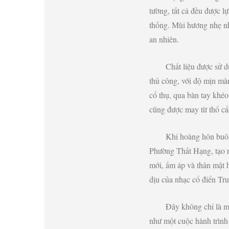
tường, tất cả đều được l
thống. Mùi hương nhẹ nh
an nhiên.
Chất liệu được sử 
thủ công, với độ mịn mà
cổ thụ, qua bàn tay khé
cũng được may từ thổ cẩ
Khi hoàng hôn buôn
Phường Thất Hạng, tạo r
mới, ấm áp và thân mật 
dịu của nhạc cổ điển Tr
Đây không chỉ là m
như một cuộc hành trình 