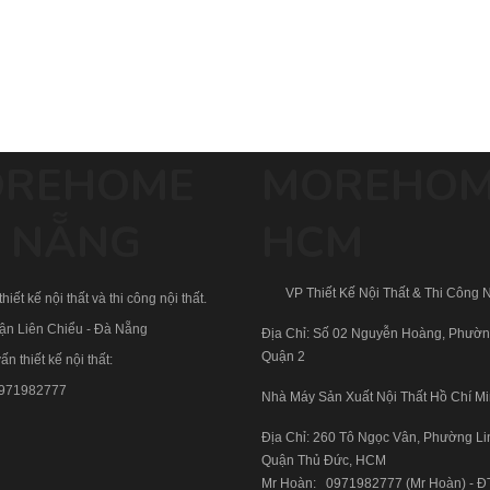
REHOME
MOREHO
 NẴNG
HCM
VP Thiết Kế Nội Thất & Thi Công N
hiết kế nội thất và thi công nội thất.
uận Liên Chiểu - Đà Nẵng
Địa Chỉ: Số 02 Nguyễn Hoàng, Phườn
Quận 2
ấn thiết kế nội thất:
971982777
Nhà Máy Sản Xuất Nội Thất Hồ Chí M
Địa Chỉ: 260 Tô Ngọc Vân, Phường Li
Quận Thủ Đức, HCM
Mr Hoàn:
0971982777
(Mr Hoàn) - Đ