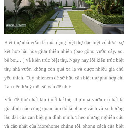
Biệt thự nhà vườn là một dạng biệt thự đặc biệt có được sự 
kết hợp hài hòa giữa thiên nhiên (bao gồm: vườn cây, ao, 
bể bơi,…) và kiến trúc biệt thự. Ngày nay lối kiến trúc biệt 
thự nhà vườn không còn quá xa lạ và được nhiều gia chủ 
yêu thích.  Tuy nhienem để sở hữu căn biệt thự phù hợp chị 
Lan nên lưu ý một số vấn đề như:
Vấn đề thứ nhất khi thiết kế biệt thự nhà vườn mà bất kì 
gia đình nào cũng quan tâm đó là phong cách và xu hướng 
lâu dài của căn biệt gia đình mình. Theo những nghiên cứu 
và cập nhật của Morehome chúng tôi, phong cách của biệt 