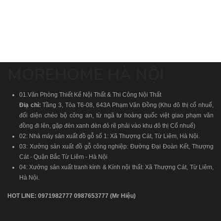
MOREHOME HÀ NỘI
01.Văn Phòng Thiết Kế Nội Thất & Thi Công Nội Thất
Điạ chỉ:
Tầng 3, Tòa T6-08, 643A Phạm Văn Đồng (Khu đô thị cổ nhuế,
đối diện chéo bộ công an, từ ngã tư hoàng quốc việt giao phạm văn
đồng đi lên, gặp đèn xanh đèn đỏ rẽ phải vào khu đô thị Cổ nhuế)
02: Nhà máy sản xuất đồ gỗ số 1: Xã Thượng Cát, Từ Liêm, Hà Nội.
03: Xưởng sản xuất đồ gỗ công nghiệp: Đường Đại Đoàn Kết, Thượng
Cát - Quận Bắc Từ Liêm - Hà Nội
04: Xưởng sản xuất tranh kính & Kính nội thất: Xã Thượng Cát, Từ Liêm,
Hà Nội.
HOT LINE:
0971982777
0987653777
(Mr Hiệu)