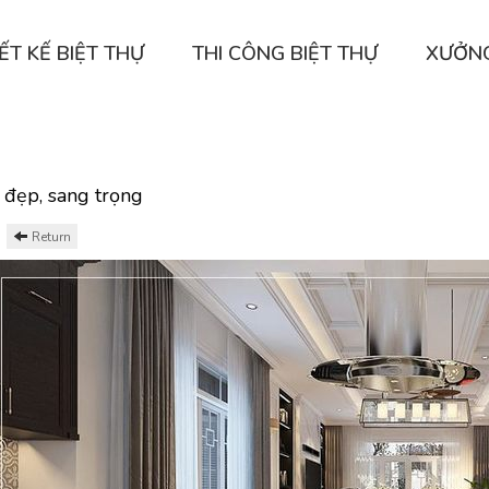
ẾT KẾ BIỆT THỰ
THI CÔNG BIỆT THỰ
XƯỞN
 đẹp, sang trọng
Return