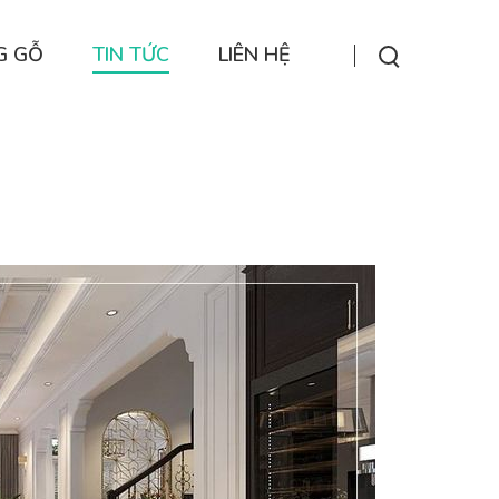
G GỖ
TIN TỨC
LIÊN HỆ