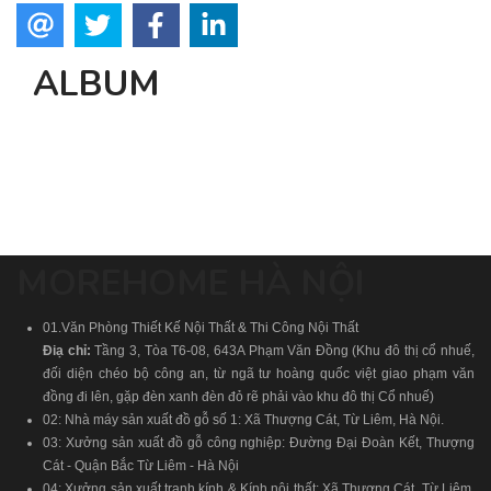
ALBUM
MOREHOME HÀ NỘI
01.Văn Phòng Thiết Kế Nội Thất & Thi Công Nội Thất
Điạ chỉ:
Tầng 3, Tòa T6-08, 643A Phạm Văn Đồng (Khu đô thị cổ nhuế,
đối diện chéo bộ công an, từ ngã tư hoàng quốc việt giao phạm văn
đồng đi lên, gặp đèn xanh đèn đỏ rẽ phải vào khu đô thị Cổ nhuế)
02: Nhà máy sản xuất đồ gỗ số 1: Xã Thượng Cát, Từ Liêm, Hà Nội.
03: Xưởng sản xuất đồ gỗ công nghiệp: Đường Đại Đoàn Kết, Thượng
Cát - Quận Bắc Từ Liêm - Hà Nội
04: Xưởng sản xuất tranh kính & Kính nội thất: Xã Thượng Cát, Từ Liêm,