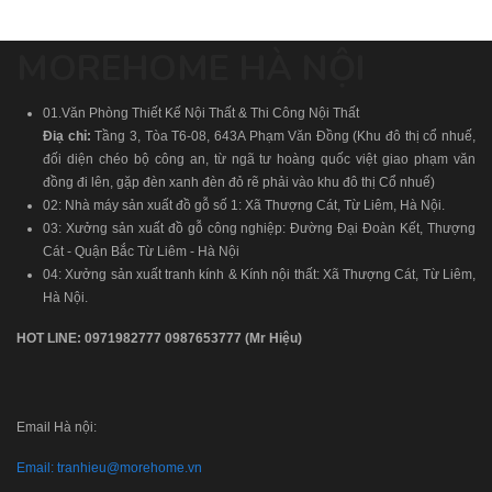
MOREHOME HÀ NỘI
01.Văn Phòng Thiết Kế Nội Thất & Thi Công Nội Thất
Điạ chỉ:
Tầng 3, Tòa T6-08, 643A Phạm Văn Đồng (Khu đô thị cổ nhuế,
đối diện chéo bộ công an, từ ngã tư hoàng quốc việt giao phạm văn
đồng đi lên, gặp đèn xanh đèn đỏ rẽ phải vào khu đô thị Cổ nhuế)
02: Nhà máy sản xuất đồ gỗ số 1: Xã Thượng Cát, Từ Liêm, Hà Nội.
03: Xưởng sản xuất đồ gỗ công nghiệp: Đường Đại Đoàn Kết, Thượng
Cát - Quận Bắc Từ Liêm - Hà Nội
04: Xưởng sản xuất tranh kính & Kính nội thất: Xã Thượng Cát, Từ Liêm,
Hà Nội.
HOT LINE:
0971982777
0987653777
(Mr Hiệu)
Email Hà nội:
Email:
tranhieu@morehome.vn