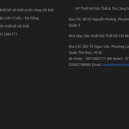
VP Thiết Kế Nội Thất & Thi Công N
hiết kế nội thất và thi công nội thất.
uận Liên Chiểu - Đà Nẵng
Địa Chỉ: Số 02 Nguyễn Hoàng, Phườn
Quận 2
ấn thiết kế nội thất:
971982777
Nhà Máy Sản Xuất Nội Thất Hồ Chí M
Địa Chỉ: 260 Tô Ngọc Vân, Phường Li
Quận Thủ Đức, HCM
Mr Hoàn:
0971982777
(Mr Hoàn) - Đ
02862796666
Email:
hoan@morehom