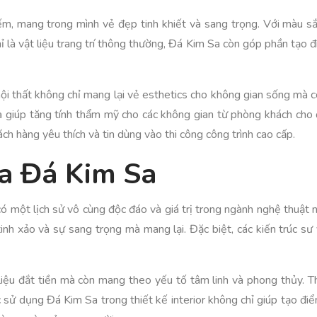
ếm, mang trong mình vẻ đẹp tinh khiết và sang trọng. Với màu sắ
ỉ là vật liệu trang trí thông thường, Đá Kim Sa còn góp phần tạo đ
ội thất không chỉ mang lại vẻ esthetics cho không gian sống mà c
Sa giúp tăng tính thẩm mỹ cho các không gian từ phòng khách cho
h hàng yêu thích và tin dùng vào thi công công trình cao cấp.
của Đá Kim Sa
có một lịch sử vô cùng độc đáo và giá trị trong ngành nghệ thuật
tinh xảo và sự sang trọng mà mang lại. Đặc biệt, các kiến trúc s
t liệu đắt tiền mà còn mang theo yếu tố tâm linh và phong thủy.
c sử dụng Đá Kim Sa trong thiết kế interior không chỉ giúp tạo đ