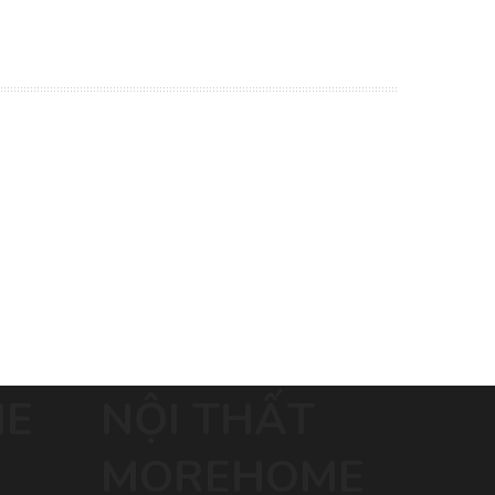
ME
NỘI THẤT
MOREHOME