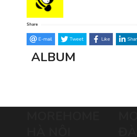
Share
E-mail
Tweet
Like
Sha
ALBUM
MOREHOME
MO
HÀ NỘI
ĐÀ