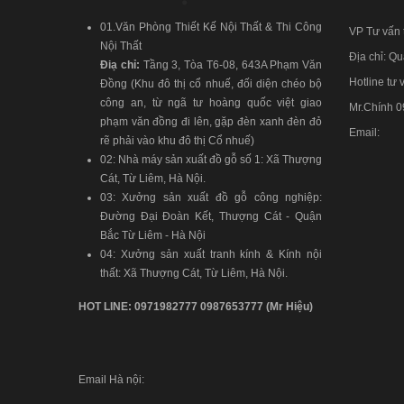
01.Văn Phòng Thiết Kế Nội Thất & Thi Công
VP Tư vấn t
Nội Thất
Địa chỉ: Q
Điạ chỉ:
Tầng 3, Tòa T6-08, 643A Phạm Văn
Hotline tư v
Đồng (Khu đô thị cổ nhuế, đối diện chéo bộ
công an, từ ngã tư hoàng quốc việt giao
Mr.Chính
0
phạm văn đồng đi lên, gặp đèn xanh đèn đỏ
Email:
rẽ phải vào khu đô thị Cổ nhuế)
02: Nhà máy sản xuất đồ gỗ số 1: Xã Thượng
Cát, Từ Liêm, Hà Nội.
03: Xưởng sản xuất đồ gỗ công nghiệp:
Đường Đại Đoàn Kết, Thượng Cát - Quận
Bắc Từ Liêm - Hà Nội
04: Xưởng sản xuất tranh kính & Kính nội
thất: Xã Thượng Cát, Từ Liêm, Hà Nội.
HOT LINE:
0971982777
0987653777
(Mr Hiệu)
Email Hà nội: