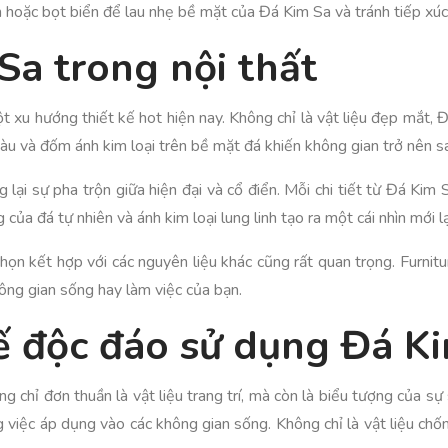
hoặc bọt biển để lau nhẹ bề mặt của Đá Kim Sa và tránh tiếp xúc v
Sa trong nội thất
 xu hướng thiết kế hot hiện nay. Không chỉ là vật liệu đẹp mắt, 
u và đốm ánh kim loại trên bề mặt đá khiến không gian trở nên sa
lại sự pha trộn giữa hiện đại và cổ điển. Mỗi chi tiết từ Đá Kim
 của đá tự nhiên và ánh kim loại lung linh tạo ra một cái nhìn mới l
ọn kết hợp với các nguyên liệu khác cũng rất quan trọng. Furnit
ông gian sống hay làm việc của bạn.
ế độc đáo sử dụng Đá K
chỉ đơn thuần là vật liệu trang trí, mà còn là biểu tượng của sự
g việc áp dụng vào các không gian sống. Không chỉ là vật liệu c