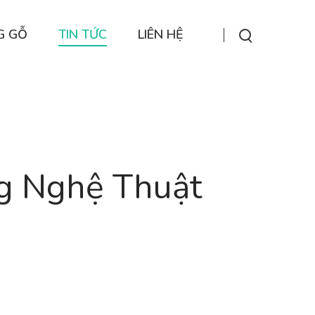
G GỖ
TIN TỨC
LIÊN HỆ
ng Nghệ Thuật