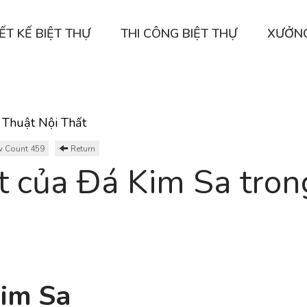
ẾT KẾ BIỆT THỰ
THI CÔNG BIỆT THỰ
XƯỞN
 Thuật Nội Thất
 Count 459
Return
 của Đá Kim Sa tro
Kim Sa