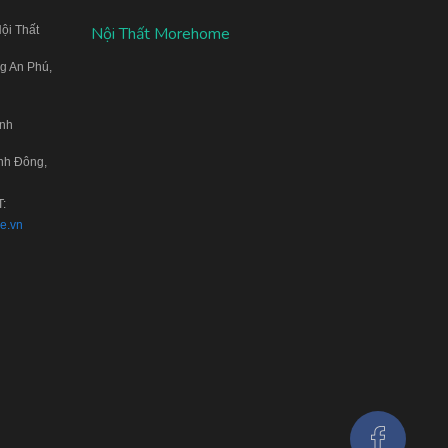
ội Thất
Nội Thất Morehome
g An Phú,
inh
nh Đông,
T:
e.vn