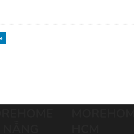
re
REHOME
MOREHO
 NẴNG
HCM