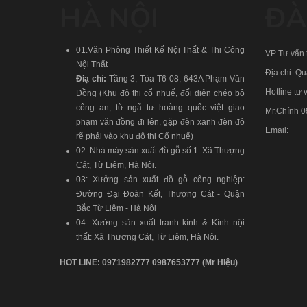
HÀ NỘI
ĐÀ
01.Văn Phòng Thiết Kế Nội Thất & Thi Công
VP Tư vấn t
Nội Thất
Địa chỉ: Q
Điạ chỉ:
Tầng 3, Tòa T6-08, 643A Phạm Văn
Hotline tư v
Đồng (Khu đô thị cổ nhuế, đối diện chéo bộ
công an, từ ngã tư hoàng quốc việt giao
Mr.Chính
0
phạm văn đồng đi lên, gặp đèn xanh đèn đỏ
Email:
rẽ phải vào khu đô thị Cổ nhuế)
02: Nhà máy sản xuất đồ gỗ số 1: Xã Thượng
Cát, Từ Liêm, Hà Nội.
03: Xưởng sản xuất đồ gỗ công nghiệp:
Đường Đại Đoàn Kết, Thượng Cát - Quận
Bắc Từ Liêm - Hà Nội
04: Xưởng sản xuất tranh kính & Kính nội
thất: Xã Thượng Cát, Từ Liêm, Hà Nội.
HOT LINE:
0971982777
0987653777
(Mr Hiệu)