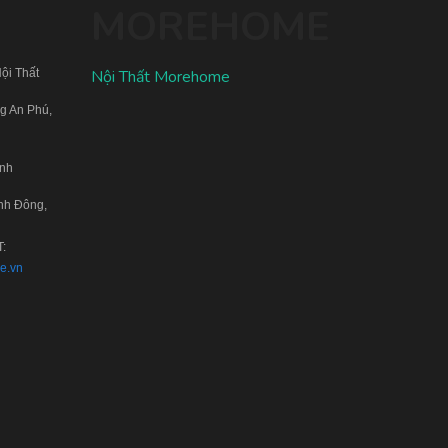
MOREHOME
ội Thất
Nội Thất Morehome
g An Phú,
inh
nh Đông,
T:
e.vn