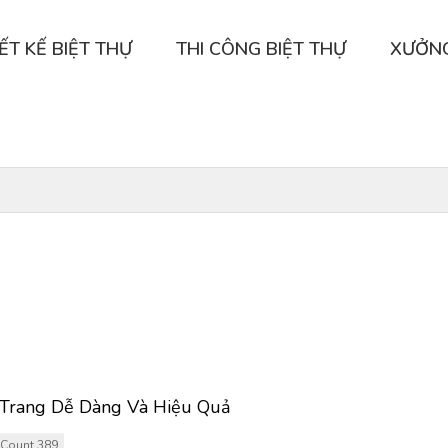
ẾT KẾ BIỆT THỰ
THI CÔNG BIỆT THỰ
XƯỞN
i Trang Dễ Dàng Và Hiệu Quả
Count 389