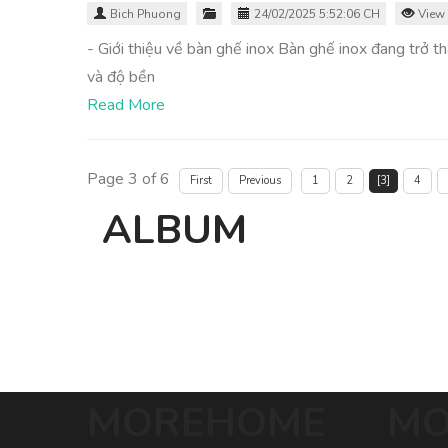
Bich Phuong
24/02/2025 5:52:06 CH
View 
- Giới thiệu về bàn ghế inox Bàn ghế inox đang trở t
và độ bền
Read More
Page 3 of 6
First
Previous
1
2
[3]
4
ALBUM
MOREHOME
MO