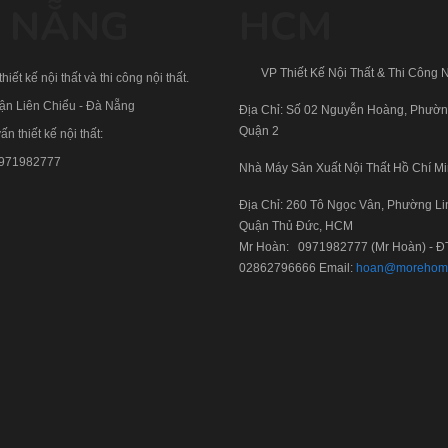
 NẴNG
HCM
VP Thiết Kế Nội Thất & Thi Công N
hiết kế nội thất và thi công nội thất.
uận Liên Chiểu - Đà Nẵng
Địa Chỉ: Số 02 Nguyễn Hoàng, Phườn
Quận 2
ấn thiết kế nội thất:
971982777
Nhà Máy Sản Xuất Nội Thất Hồ Chí M
Địa Chỉ: 260 Tô Ngọc Vân, Phường Li
Quận Thủ Đức, HCM
Mr Hoàn:
0971982777
(Mr Hoàn) - Đ
02862796666
Email:
hoan@morehom