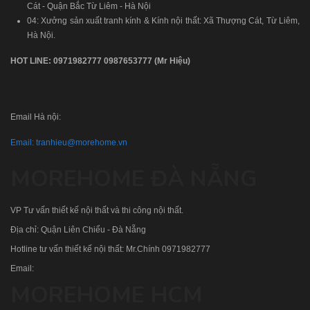
Cát - Quận Bắc Từ Liêm - Hà Nội
04: Xưởng sản xuất tranh kính & Kính nội thất: Xã Thượng Cát, Từ Liêm,
Hà Nội.
HOT LINE:
0971982777
0987653777
(Mr Hiệu)
Email Hà nội:
Email:
tranhieu@morehome.vn
MOREHOME ĐÀ NẴNG
VP Tư vấn thiết kế nội thất và thi công nội thất.
Địa chỉ: Quận Liên Chiểu - Đà Nẵng
Hotline tư vấn thiết kế nội thất: Mr.Chính
0971982777
Email:
MOREHOME HCM