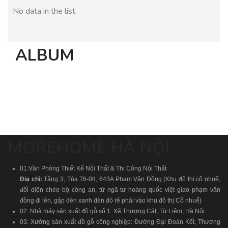
No data in the list.
ALBUM
MOREHOME HÀ NỘI
01.Văn Phòng Thiết Kế Nội Thất & Thi Công Nội Thất
Điạ chỉ:
Tầng 3, Tòa T6-08, 643A Phạm Văn Đồng (Khu đô thị cổ nhuế,
đối diện chéo bộ công an, từ ngã tư hoàng quốc việt giao phạm văn
đồng đi lên, gặp đèn xanh đèn đỏ rẽ phải vào khu đô thị Cổ nhuế)
02: Nhà máy sản xuất đồ gỗ số 1: Xã Thượng Cát, Từ Liêm, Hà Nội.
03: Xưởng sản xuất đồ gỗ công nghiệp: Đường Đại Đoàn Kết, Thượng