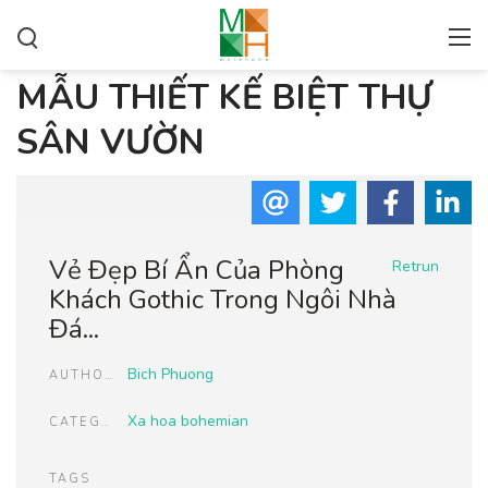
MẪU THIẾT KẾ BIỆT THỰ
SÂN VƯỜN
Vẻ Đẹp Bí Ẩn Của Phòng
Retrun
Khách Gothic Trong Ngôi Nhà
Đá...
Bich Phuong
AUTHOR
Xa hoa bohemian
CATEGORIES
TAGS