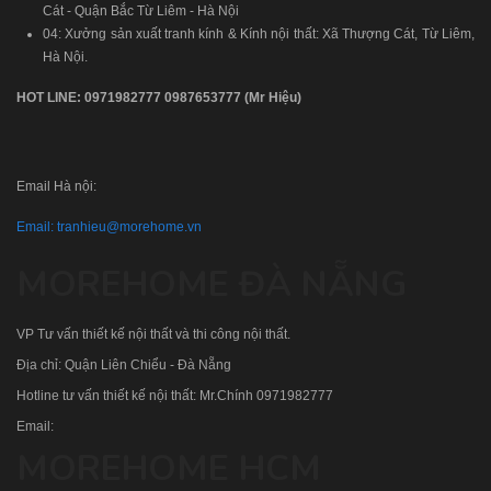
Cát - Quận Bắc Từ Liêm - Hà Nội
04: Xưởng sản xuất tranh kính & Kính nội thất: Xã Thượng Cát, Từ Liêm,
Hà Nội.
HOT LINE:
0971982777
0987653777
(Mr Hiệu)
Email Hà nội:
Email:
tranhieu@morehome.vn
MOREHOME ĐÀ NẴNG
VP Tư vấn thiết kế nội thất và thi công nội thất.
Địa chỉ: Quận Liên Chiểu - Đà Nẵng
Hotline tư vấn thiết kế nội thất: Mr.Chính
0971982777
Email:
MOREHOME HCM