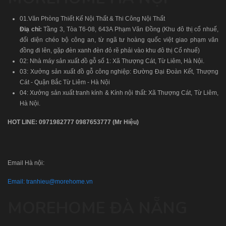
01.Văn Phòng Thiết Kế Nội Thất & Thi Công Nội Thất
Điạ chỉ:
Tầng 3, Tòa T6-08, 643A Phạm Văn Đồng (Khu đô thị cổ nhuế,
đối diện chéo bộ công an, từ ngã tư hoàng quốc việt giao phạm văn
đồng đi lên, gặp đèn xanh đèn đỏ rẽ phải vào khu đô thị Cổ nhuế)
02: Nhà máy sản xuất đồ gỗ số 1: Xã Thượng Cát, Từ Liêm, Hà Nội.
03: Xưởng sản xuất đồ gỗ công nghiệp: Đường Đại Đoàn Kết, Thượng
Cát - Quận Bắc Từ Liêm - Hà Nội
04: Xưởng sản xuất tranh kính & Kính nội thất: Xã Thượng Cát, Từ Liêm,
Hà Nội.
HOT LINE:
0971982777
0987653777
(Mr Hiệu)
Email Hà nội:
Email:
tranhieu@morehome.vn
MOREHOME ĐÀ NẴNG