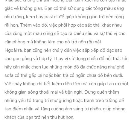
Màu sắc không chỉ ảnh hưởng đến cảm xúc mà còn tạo ra ảo
giác về không gian. Bạn có thể sử dụng các tông màu sáng
như trắng, kem hay pastel để giúp không gian trở nên rộng
rãi hơn. Thêm vào đó, việc phối hợp các sắc thái khác nhau
của cùng một màu cũng sẽ tạo ra chiều sâu và sự thú vị cho
căn phòng mà không làm cho nó trở nên rối mắt.
Ngoài ra, bạn cũng nên chú ý đến việc sắp xếp đồ đạc sao
cho gọn gàng và hợp lý. Thay vì sử dụng nhiều đồ nội thất lớn,
hãy cân nhắc chọn lựa những món đồ đa chức năng như ghế
sofa có thể gấp lại hoặc bàn trà có ngăn chứa đồ bên dưới.
Việc này không chỉ tiết kiệm diện tích mà còn giúp tạo ra một
không gian sống thoải mái và tiện nghi. Đừng quên thêm
những yếu tố trang trí như gương hoặc tranh treo tường để
tạo điểm nhấn và tăng cường ánh sáng tự nhiên, giúp phòng
khách của bạn trở nên thu hút hơn.