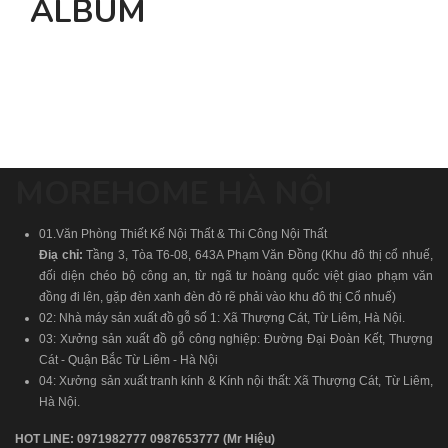
ALBUM
MOREHOME HÀ NỘI
01.Văn Phòng Thiết Kế Nội Thất & Thi Công Nội Thất
Điạ chỉ:
Tầng 3, Tòa T6-08, 643A Phạm Văn Đồng (Khu đô thị cổ nhuế,
đối diện chéo bộ công an, từ ngã tư hoàng quốc việt giao phạm văn
đồng đi lên, gặp đèn xanh đèn đỏ rẽ phải vào khu đô thị Cổ nhuế)
02: Nhà máy sản xuất đồ gỗ số 1: Xã Thượng Cát, Từ Liêm, Hà Nội.
03: Xưởng sản xuất đồ gỗ công nghiệp: Đường Đại Đoàn Kết, Thượng
Cát - Quận Bắc Từ Liêm - Hà Nội
04: Xưởng sản xuất tranh kính & Kính nội thất: Xã Thượng Cát, Từ Liêm,
Hà Nội.
HOT LINE:
0971982777
0987653777
(Mr Hiệu)