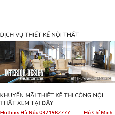
DỊCH VỤ THIẾT KẾ NỘI THẤT
KHUYẾN MÃI THIẾT KẾ THI CÔNG NỘI
THẤT XEM TẠI ĐÂY
Hotline: Hà Nội: 0971982777 - Hồ Chí Minh: